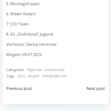
5. Montagsfrauen
6. Wilder Robert
7. S10 Team
8. SG ,,Döllnitztal“ Jugend
Verfasser: Denny Hentzner
Mügeln, 09.07.2022
Categories:
Allgemein
Wettkämpfe
Tags:
2022
Mügeln
Volleyballturnier
Post
Post
Previous post
Next post
navigation
navigation