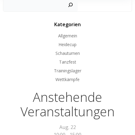
Such
Kategorien
Allgemein
Heidecup
Schauturnen
Tanzfest
Trainingslager
Wettkämpfe
Anstehende
Veranstaltungen
Aug.
22
10:00
-
15:00