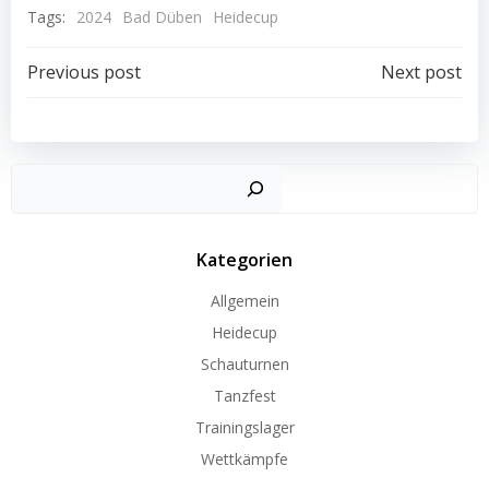
Tags:
2024
Bad Düben
Heidecup
Post
Post
Previous post
Next post
navigation
navigation
Such
Kategorien
Allgemein
Heidecup
Schauturnen
Tanzfest
Trainingslager
Wettkämpfe