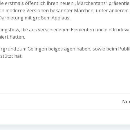
 die erstmals öffentlich ihren neuen „Märchentanz“ präsentie
urch moderne Versionen bekannter Märchen, unter anderem 
Darbietung mit großem Applaus.
ungshow, die aus verschiedenen Elementen und eindrucksvo
iert hatten.
ntergrund zum Gelingen beigetragen haben, sowie beim Publ
tützt hat.
Post
Nex
navigation