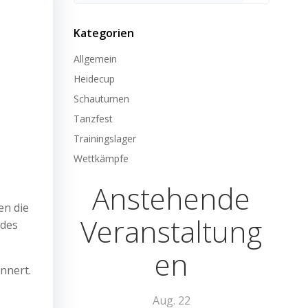
Kategorien
Allgemein
Heidecup
Schauturnen
Tanzfest
Trainingslager
Wettkämpfe
Anstehende
en die
Veranstaltung
 des
en
nnert.
Aug.
22