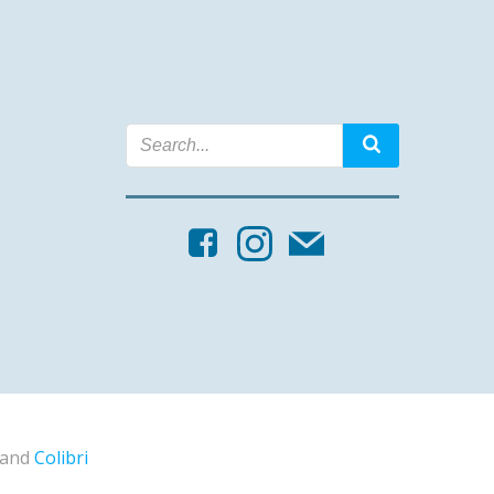
s and
Colibri