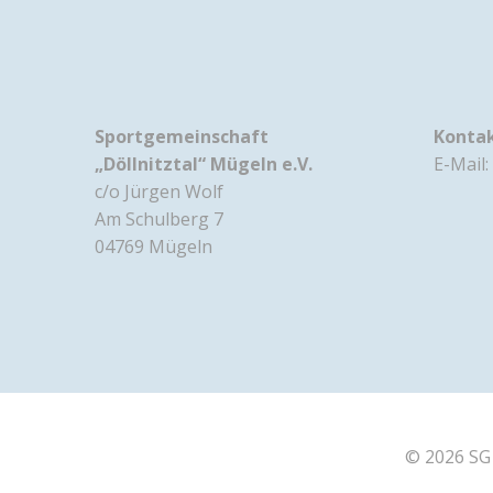
Sportgemeinschaft
Konta
„Döllnitztal“ Mügeln e.V.
E-Mail:
c/o Jürgen Wolf
Am Schulberg 7
04769 Mügeln
© 2026 SG 