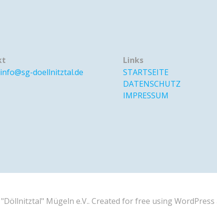
kt
Links
info@sg-doellnitztal.de
STARTSEITE
DATENSCHUTZ
IMPRESSUM
"Döllnitztal" Mügeln e.V.. Created for free using WordPres