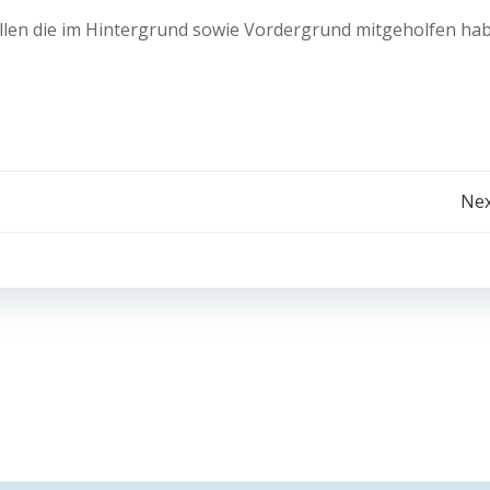
llen die im Hintergrund sowie Vordergrund mitgeholfen ha
Post
Nex
navigation