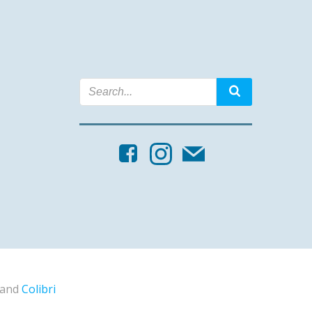
s and
Colibri