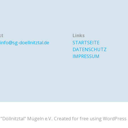
kt
Links
info@sg-doellnitztal.de
STARTSEITE
DATENSCHUTZ
IMPRESSUM
"Döllnitztal" Mügeln e.V.. Created for free using WordPres