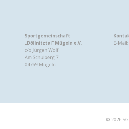
Sportgemeinschaft
Konta
„Döllnitztal“ Mügeln e.V.
E-Mail:
c/o Jürgen Wolf
Am Schulberg 7
04769 Mügeln
© 2026 SG 