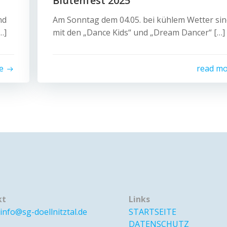
Blütenfest 2025
nd
Am Sonntag dem 04.05. bei kühlem Wetter sin
…]
mit den „Dance Kids“ und „Dream Dancer“ […]
e
read m
kt
Links
info@sg-doellnitztal.de
STARTSEITE
DATENSCHUTZ